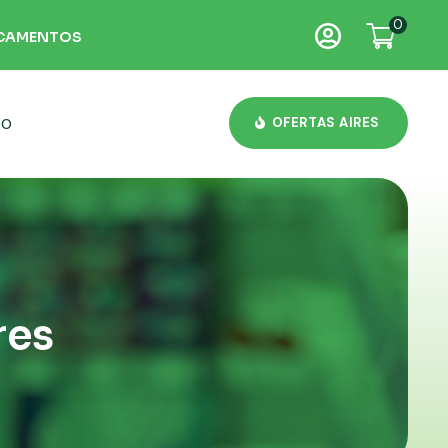
0

ICAMENTOS
OFERTAS AIRES
TO
res